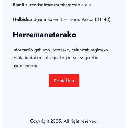
Email
zuzendaritza@izarraherrieskola.eus
Helbidea
Ugarte Kalea 3 – Izarra, Araba (01440)
Harremanetarako
Informazio gehiago jasotzeko, zalantzak argitzeko
edota iradokizunak egiteko jar zaitez gurekin
harremanetan.
Kontaktua
Copyright 2025. All right reserved.